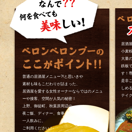
居酒
小麦
大量
鉄板
す！
普通の居酒屋メニュー?!と思いきや
是非
素材も味もこだわりが詰まった、
しめ
居酒屋を愛する女性オーナーならではのメニュ
テイ
ーや接客、空間が人気の秘密！
上野、御徒町、秋葉原周辺の
夜ご飯、ディナー、食事
一人飲みに、
ご利用ください！